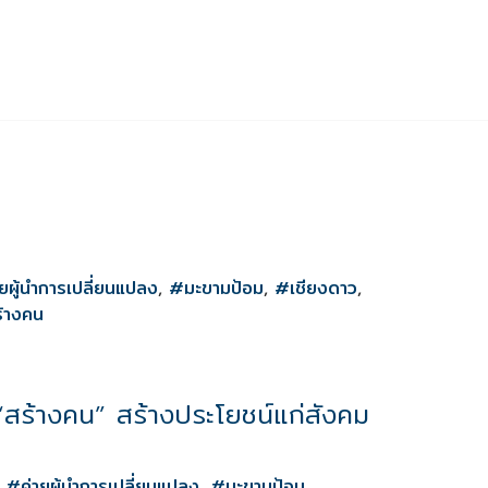
ับนักเรียนทุนฯ
คลังข่าวสาร
E-books
ติดต่อเรา
ยผู้นำการเปลี่ยนแปลง
,
#มะขามป้อม
,
#เชียงดาว
,
้างคน
ร้างคน” สร้างประโยชน์แก่สังคม
,
#ค่ายผู้นำการเปลี่ยนแปลง
,
#มะขามป้อม
,