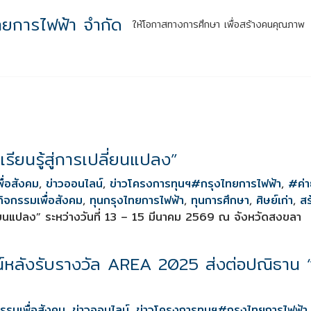
ทยการไฟฟ้า จำกัด
ให้โอกาสทางการศึกษา เพื่อสร้างคนคุณภาพ
หน้าแรก
รู้จักเรา
กิจกรรมสู่ความยั่งยืน
ผลลัพธ์สู่สังคม
สำหร
รียนรู้สู่การเปลี่ยนแปลง”
ื่อสังคม
,
ข่าวออนไลน์
,
ข่าวโครงการทุนฯ
#กรุงไทยการไฟฟ้า
,
#ค่า
กิจกรรมเพื่อสังคม
,
ทุนกรุงไทยการไฟฟ้า
,
ทุนการศึกษา
,
ศิษย์เก่า
,
สร
ลี่ยนแปลง” ระหว่างวันที่ 13 – 15 มีนาคม 2569 ณ จังหวัดสงขลา
หลังรับรางวัล AREA 2025 ส่งต่อปณิธาน “ส
กรรมเพื่อสังคม
,
ข่าวออนไลน์
,
ข่าวโครงการทุนฯ
#กรุงไทยการไฟฟ้า