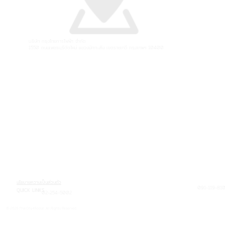
บริษัท กรุงไทยการไฟฟ้า จำกัด
1550 ถนนเพชรบุรีตัดใหม่ แขวงมักกะสัน เขตราชเทวี กรุงเทพฯ 10400
นโยบายความเป็นส่วนตัว
091-119-810
QUICK LINKS
02-254-5002
© 2025 ThaiCity4Social. All Rights Reserved.