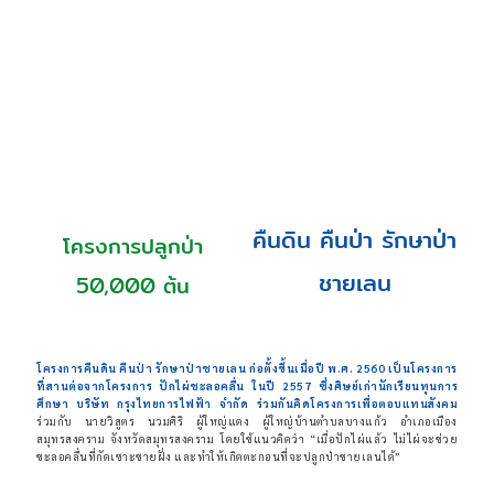
คืนดิน คืนป่า รักษาป่า
โครงการปลูกป่า
ชายเลน
50,000 ต้น
โครงการคืนดิน คืนป่า รักษาป่าชายเลน ก่อตั้งขึ้นเมื่อปี พ.ศ. 2560 เป็นโครงการ
ที่สานต่อจากโครงการ ปักไผ่ชะลอคลื่น ในปี 2557
ซึ่งศิษย์เก่านักเรียนทุนการ
ศึกษา บริษัท กรุงไทยการไฟฟ้า จำกัด ร่วมกันคิดโครงการเพื่อตอบแทนสังคม
ร่วมกับ นายวิสูตร นวมศิริ ผู้ใหญ่แดง ผู้ใหญ่บ้านตำบลบางแก้ว อำเภอเมือง
สมุทรสงคราม จังหวัดสมุทรสงคราม โดยใช้แนวคิดว่า “เมื่อปักไผ่แล้ว ไม่ไผ่จะช่วย
ชะลอคลื่นที่กัดเซาะชายฝั่ง และทำให้เกิดตะกอนที่จะปลูกป่าชายเลนได้”