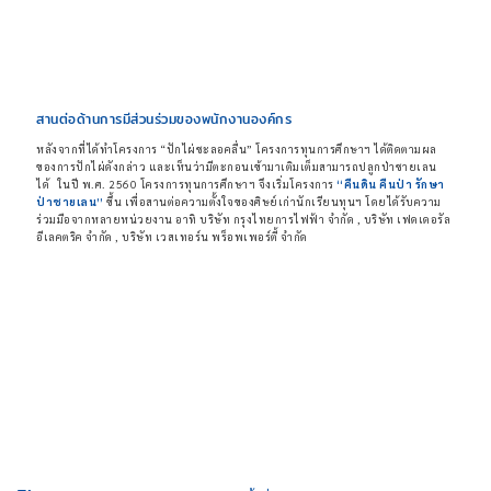
สานต่อด้านการมีส่วนร่วมของพนักงานองค์กร
หลังจากที่ได้ทำโครงการ “ปักไผ่ชะลอคลื่น” โครงการทุนการศึกษาฯ ได้ติดตามผล
ของการปักไผ่ดังกล่าว และเห็นว่ามีตะกอนเข้ามาเติมเต็มสามารถปลูกป่าชายเลน
ได้ ในปี พ.ศ. 2560 โครงการทุนการศึกษาฯ จึงเริ่มโครงการ
“คืนดิน คืนป่า รักษา
ป่าชายเลน”
ขึ้น เพื่อสานต่อความตั้งใจของศิษย์เก่านักเรียนทุนฯ โดยได้รับความ
ร่วมมือจากหลายหน่วยงาน อาทิ บริษัท กรุงไทยการไฟฟ้า จำกัด , บริษัท เฟดเดอรัล
อีเลคตริค จำกัด , บริษัท เวสเทอร์น พร็อพเพอร์ตี้ จำกัด