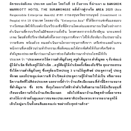
ผิดชอบต่อสังคม ประเทศ และโลก โดยวันที่ 18 กันยายน ที่ผ่านมา ณ
BANGKOK
MARRIOTT HOTEL THE SURAWONGSE
หลังก้าวสู่รางวัล AREA 2025
(Asia
Responsible Enterprise Awards)
สาขา การลงทุนทรัพยากรมนุษย์ (Investment in
People) จาก 19 ประเทศ โดยสถาบัน “Enterprise Asia” ที่ได้จัดการแข่งขันและมอบ
รางวัลชนะเลิศให้กับองค์กรในทวีปเอเชียที่มีความโดดเด่นและสามารถเป็นตัวอย่างการ
ดำเนินงานที่ครบบริบทในมิติของความยั่งยืน โดยศาสตราจารย์เกียรติคุณ นายแพทย์
เกษม วัฒนชัยที่ปรึกษากิตติมศักดิ์โครงการทุนการศึกษาฯ ได้ให้เกียรติมาเป็นประธานใน
วาระพิเศษ พร้อมด้วย คณะดำเนินงานโครงการทุนการศึกษาฯ เครือข่ายและตัวแทน
พนักงานที่เคยมีส่วนร่วมทำกิจกรรมเพื่อสังคมและได้ฝากข้อคิดให้กับภาคีเครือข่าย
สำคัญของประเทศที่มาร่วมงานในการช่วยกันคิดพิจารณาทำประโยชน์ให้กับ
ประเทศ ว่า
“ประเทศควรให้ความสำคัญกับครู ครูสำคัญมาก สำคัญพอ ๆ กับพ่อแม่
ผู้ให้กำเนิด ที่จริงครูก็ให้กำเนิด …ครูก็คือผู้ให้กำเนิดครั้งที่สองกับชีวิต ทุกอารยธรรม
จึงให้ความสำคัญกับครู ซึ่งครูต้องเปิดประตู 3 บานให้ลูกศิษย์ ประตูความรู้ ประตู
ทักษะ และก็ประตูแห่งความดี ถ้าเปิดแต่ประตูความรู้ก็ทำอะไรไม่เป็น หรืออาจจะ
มีความคิดที่ไม่ดีต่อประเทศ นอกจากนี้คำว่า บ้านเกิดเมืองนอน สี่คำนี้มีความหมาย
ที่สำคัญมาก ซึ่ง 80% ที่กรุงไทยการไฟฟ้าทำสำเร็จคือสามารถให้นักเรียนทุนที่
เรียนจบมีความรักในบ้านเกิดเมืองนอก กลับไปพัฒนาบ้านเกิดสุดท้ายนี้อยากขอ
ฝากให้เราช่วยกันดูแลเยาวชนของประเทศชาติปกป้องพวกเขาจากอบายมุขให้
เติบใหญ่มาเป็นทั้งคนดีและคนเก่ง ขอฝากกับทุกท่านด้วย”