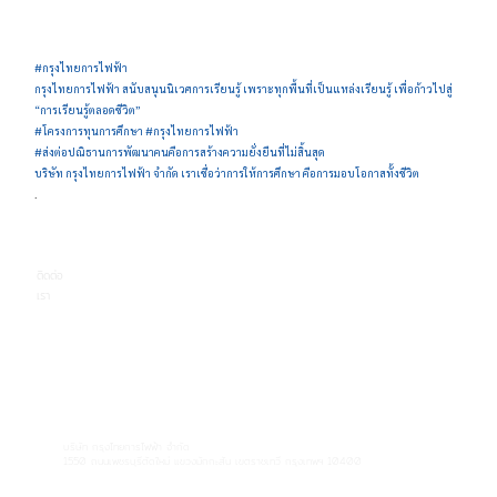
#กรุงไทยการไฟฟ้า
กรุงไทยการไฟฟ้า สนับสนุนนิเวศการเรียนรู้ เพราะทุกพื้นที่เป็นแหล่งเรียนรู้ เพื่อก้าวไปสู่
“การเรียนรู้ตลอดชีวิต”
#โครงการทุนการศึกษา #กรุงไทยการไฟฟ้า
#ส่งต่อปณิธานการพัฒนาคนคือการสร้างความยั่งยืนที่ไม่สิ้นสุด
บริษัท กรุงไทยการไฟฟ้า จำกัด เราเชื่อว่าการให้การศึกษา คือการมอบโอกาสทั้งชีวิต
.
ติดต่อ
เรา
บริษัท กรุงไทยการไฟฟ้า จำกัด
1550 ถนนเพชรบุรีตัดใหม่ แขวงมักกะสัน เขตราชเทวี กรุงเทพฯ 10400