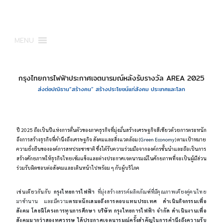
MENU
กรุงไทยการไฟฟ้าประกาศเจตนารมณ์หลังรับรางวัล AREA 2025
ส่งต่อปณิธาน“สร้างคน” สร้างประโยชน์แก่สังคม ประเทศและโลก
ปี 2025 ถือเป็นปีแห่งการตื่นตัวของภาคธุรกิจที่มุ่งมั่นสร้างเศรษฐกิจสีเขียวด้วยการตระหนัก
ถึงการสร้างธุรกิจที่คำนึงถึงเศรษฐกิจ สังคมและสิ่งแวดล้อม (
Green Economy
) ตามเป้าหมาย
ความยั่งยืนขององค์การสหประชาชาติ ซึ่งได้รับความร่วมมือจากองค์กรชั้นนำและถือเป็นการ
สร้างศักยภาพให้ธุรกิจไทยเข้มแข็งและต่างประกาศเจตนารมณ์ในศักยภาพที่จะเป็นผู้มีส่วน
ร่วมรับผิดชอบต่อสังคมและเดินหน้าไปพร้อม ๆ กับผู้บริโภค
เช่นเดียวกันกับ
กรุงไทยการไฟฟ้า
ที่มุ่งสร้างสรรค์ผลิตภัณฑ์ที่มีคุณภาพเคียงคู่คนไทย
มาช้านาน และมีความ
ตระหนักเสมอถึงการตอบแทนประเทศ ดำเนินกิจกรรมเพื่อ
สังคม โดยมีโครงการทุนการศึกษา บริษัท กรุงไทยการไฟฟ้า จำกัด ดำเนินงานเพื่อ
สังคมมากว่าสองทศวรรษ ได้ประกาศเจตนารมณ์ครั้งสำคัญในการคำนึงถึงความรับ