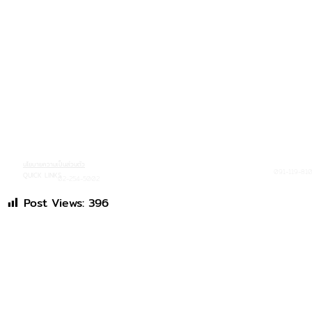
นโยบายความเป็นส่วนตัว
091-119-810
QUICK LINKS
02-254-5002
Post Views:
396