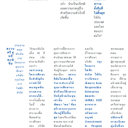
แล้ว
นับเป็นเกียรติ
ความ
และความภาคภูมิใจ
ยั่งยืนที่
สำหรับความสำเร็จที่
ไม่สิ้นสุด
เกิดขึ้น
ให้กับ
ประเทศ
และโลก
ของเรา
ต่อไป”
ประธาน
สงวน
“ย้อนกลับไป
ทุกก้าวที่โครงการ
และวัน
ขอขอบคุณ
คณะ
ศรี สุ
เมื่อ 41 ปี
ทุนการศึกษาฯ
นี้ โครงการทุน
คณะ
ดำเนิน
ทธิ
ก่อน เกิด
ดำเนินมาตลอด ได้
การศึกษา
กรรมการ
งาน
พงษ์
คำถามกับตัว
ถูกวางแนวคิดและ
บริษัท
ก
รุง
ผู้ทรงคุณวุฒิ
โครงการ
ชัย
เองว่า
สร้างกิจกรรมให้
ไทยการ
ของโครงการ
ทุนการ
เพราะเหตุ
กับผู้รับทุนฯ อย่าง
ไฟฟ้า
ทุนการ
ศึกษา
ใดการศึกษา
ต่อเนื่อง
เพราะ
จำกัด ได้รับ
ศึกษาฯ ทุก
บริษัท
จึงสำคัญกับ
ดิฉันไม่เคยเชื่อ
รางวัลชนะ
ท่าน ที่ล้วน
กรุงไทย
การทำให้
ว่าการทำงานให้
เลิศจาก Asia
แล้วแต่เป็นผู้
การ
คนหลุดพ้น
ทุนการศึกษาจะ
Responsible
เชี่ยวชาญ
ไฟฟ้า
จากความ
สำเร็จลงได้เพราะ
Enterprise
และมาก
จำกัด
ยากจนได้..
ปัจจัยด้วยเงินทุน
Awards
ประสบการณ์
จากวันนั้นจน
เท่านั้น การ
(AREA) 2025
ขอบคุณ
วันนี้ เส้น
พัฒนา “คน” ต้อง
สาขาการ
เครือข่ายทุก
ทางการ
สร้างกระบวนการ
ลงทุน
ภาคส่วนที่
ทำงานเพื่อ
เรียนรู้ที่ไม่สิ้น
ทรัพยากร
เกี่ยวข้อง
สังคมด้าน
สุด
โดยปรับเปลี่ยน
มนุษย์
ปณิธานที่
การศึกษา
ตามสถานการณ์
(Investment
เราจะยังคง
ของ บริษัท
สังคมไทยสังคม
in People)
มุ่งมั่นที่จะ