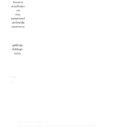
โครงการ
สวนเด็กสุธา
เวช
คณะ
แพทยศาสตร์
มหาวิทยาลัย
มหาสารคาม
มูลนิธิปลูก
ต้นไม้ปลูก
ธรรมะ
ติดต่อ
เรา
บริษัท กรุงไทยการไฟฟ้า จำกัด
1550 ถนนเพชรบุรีตัดใหม่ แขวงมักกะสัน เขตราชเทวี กรุงเทพฯ 10400