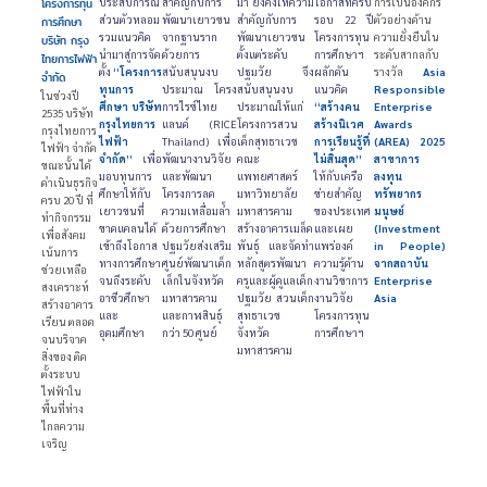
โครงการทุน
ประสบการณ์
สำคัญกับการ
มา ยังคงให้ความ
โอกาสที่ครบ
การเป็นองค์กร
ส่วนตัวหลอม
พัฒนาเยาวชน
สำคัญกับการ
รอบ 22 ปี
ตัวอย่างด้าน
การศึกษา
รวมแนวคิด
จากฐานราก
พัฒนาเยาวชน
โครงการทุน
ความยั่งยืนใน
บริษัท กรุง
นำมาสู่การจัด
ด้วยการ
ตั้งแต่ระดับ
การศึกษาฯ
ระดับสากลกับ
ไทยการไฟฟ้า
ตั้ง
“โครงการ
สนับสนุนงบ
ปฐมวัย จึง
ผลักดัน
รางวัล
Asia
จำกัด
ทุนการ
ประมาณ โครง
สนับสนุนงบ
แนวคิด
Responsible
ในช่วงปี
ศึกษา บริษัท
การไรซ์ไทย
ประมาณให้แก่
“สร้างคน
Enterprise
2535 บริษัท
กรุงไทยการ
แลนด์ (RICE
โครงการสวน
สร้างนิเวศ
Awards
กรุงไทยการ
ไฟฟ้า
Thailand) เพื่อ
เด็กสุทธาเวช
การเรียนรู้ที่
(AREA) 2025
ไฟฟ้า จำกัด
จำกัด”
เพื่อ
พัฒนางานวิจัย
คณะ
ไม่สิ้นสุด”
สาขาการ
ขณะนั้นได้
มอบทุนการ
และพัฒนา
แพทยศาสตร์
ให้กับเครือ
ลงทุน
ดำเนินธุรกิจ
ศึกษาให้กับ
โครงการลด
มหาวิทยาลัย
ข่ายสำคัญ
ทรัพยากร
ครบ 20 ปี ที่
เยาวชนที่
ความเหลื่อมล้ำ
มหาสารคาม
ของประเทศ
มนุษย์
ทำกิจกรรม
ขาดแคลนได้
ด้วยการศึกษา
สร้างอาคารเมล็ด
และเผย
(Investment
เพื่อสังคม
เข้าถึงโอกาส
ปฐมวัยส่งเสริม
พันธุ์ และจัดทำ
แพร่องค์
in People)
เน้นการ
ทางการศึกษา
ศูนย์พัฒนาเด็ก
หลักสูตรพัฒนา
ความรู้ด้าน
จากสถาบัน
ช่วยเหลือ
จนถึงระดับ
เล็กในจังหวัด
ครูและผู้ดูแลเด็ก
งานวิชาการ
Enterprise
สงเคราะห์
อาชีวศึกษา
มหาสารคาม
ปฐมวัย สวนเด็ก
งานวิจัย
Asia
สร้างอาคาร
และ
และกาฬสินธุ์
สุทธาเวช
โครงการทุน
เรียน ตลอด
อุดมศึกษา
กว่า 50 ศูนย์
จังหวัด
การศึกษาฯ
จนบริจาค
มหาสารคาม
สิ่งของ ติด
ตั้งระบบ
ไฟฟ้าใน
พื้นที่ห่าง
ไกลความ
เจริญ