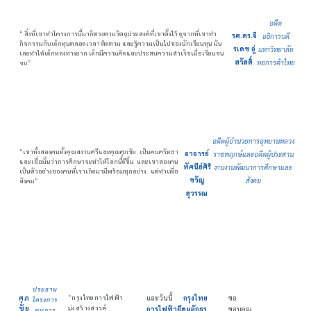
อดีต
“ สิ่งที่เขาทำโครงการนี้มาก็ตรงตามวัตถุประสงค์ที่เขาตั้งไว้ ดูจากที่เขาทำ
รศ.ดร.จี
อธิการบดี
กิจกรรมกับเด็กทุนตลอดเวลา ติดตาม และรู้ความเป็นไปของนักเรียนทุน มัน
รเดช อู่
มหาวิทยาลัย
เลยทำให้เด็กหลงทางยาก เด็กมีความคิดและประสบความสำเร็จเมื่อเรียนจน
สวัสดิ์
หอการค้าไทย
จบ”
อดีตผู้อำนวยการอุทยานหลวง
“เขาทั้งสองคนทั้งคุณสงวนศรีและคุณศุภชัย เป็นคนศรัทธา
อาจารย์
ราชพฤกษ์และอดีตผู้ประสาน
และเชื่อมั่นว่าการศึกษาจะทำให้โลกนี้ดีขึ้น และเขาสองคน
ทัศนีย์ศิริ
งานงานพัฒนาการศึกษาและ
เป็นตัวอย่างของคนที่เราเกิดมามีพร้อมทุกอย่าง แต่ทำเพื่อ
ขวัญ
สังคม
สังคม”
สุวรรณ
ประธาน
ศุภ
“กรุงไทยการไฟฟ้า
และวันนี้
กรุงไทย
ขอ
โครงการ
ชัย
มุ่งสร้างสรรค์
การไฟฟ้ายึดหลักธร
ขอบคุณ
ทุนการ