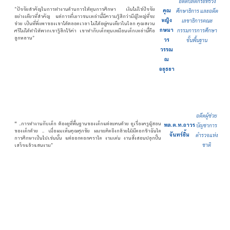
อดีตปลัดกระทรวง
“ปัจจัยสำคัญในการทำงานด้านการให้ทุนการศึกษา เงินไม่ใช่ปัจจัย
คุณ
ศึกษาธิการ และอดีต
อย่างเดียวที่สำคัญ แต่การที่เยาวชนเหล่านี้มีความรู้สึกว่ามีผู้ใหญ่ที่จะ
หญิง
เลขาธิการคณะ
ช่วย เป็นที่พึ่งพาของเขาได้ตลอดเวลา ไม่ได้อยู่คนเดียวในโลก คุณสงวน
กษมา
กรรมการการศึกษา
ศรีไม่ได้ทำให้พวกเขารู้สึกไร้ค่า เขาทำกับเด็กทุนเหมือนเด็กเหล่านี้คือ
ลูกหลาน”
วร
ขั้นพื้นฐาน
วรรณ
ณ
อยุธยา
อดีตผู้ช่วย
“
..การทำงานกับเด็ก ต้องดูที่พื้นฐานของเด็กแต่ละคนด้วย ดูเรื่องครูผู้สอน
พล.ต.ท.ถาวร
บัญชาการ
ของเด็กด้วย .. เมื่อผมเห็นคุณศุภชัย ผมจะคิดถึงกล้วยไม้มีดอกช้าฉันใด
จันทร์ยิ้ม
ตำรวจแห่ง
การศึกษาเป็นไปเช่นนั้น แต่ออกดอกคราใด งามเด่น งานสั่งสอนปลุกปั้น
ชาติ
เสร็จแล้วแสนงาม”