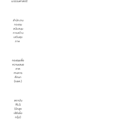
ม.ธรรมศาสตร์
สำนักงาน
กองทุน
สนับสนุน
การสร้าง
เสริมสุข
ภาพ
กองทุนเพื่อ
ความเสมอ
ภาค
ทางการ
ศึกษา
(กสศ.)
สถาบัน
RLG
(รักลูก
เลิร์นนิ่ง
กรุ๊ป)