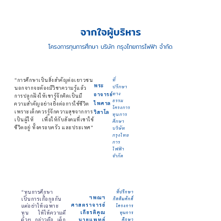
จากใจผู้บริหาร
โครงการทุนการศึกษา บริษัท กรุงไทยการไฟฟ้า จำกัด
“การศึกษาเป็นสิ่งสำคัญต่อเยาวชน
ที่
พระ
ปรึกษา
นอกจากจะต้องมีวิชาความรู้แล้ว
ทาง
อาจารย์
การปลูกฝังให้เขารู้จักคิดเป็นมี
ธรรม
ไพศาล
ความสำคัญอย่างยิ่งต่อการใช้ชีวิต
โครงการ
เพราะเด็กควรรู้จักความสุขจากการ
วิสาโล
ทุนการ
เป็นผู้ให้ เพื่อให้กับสังคมที่เขาใช้
ศึกษา
ชีวิตอยู่ ทั้งครอบครัว และประเทศ”
บริษัท
กรุงไทย
การ
ไฟฟ้า
จำกัด
“ทุนการศึกษา
ที่ปรึกษา
ฯพณฯ
เป็นการเกื้อกูลกัน
กิตติมศักดิ์
ศาสตราจารย์
แต่อย่าให้เฉพาะ
โครงการ
เกียรติคุณ
ทุน ให้ให้ความดี
ทุนการ
ด้วย กล่าวคือ เด็ก
นายแพทย์
ศึกษา