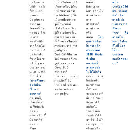
กรุงไทยการ
โลก เปิดโอกาสให้
องค์กร
สร้าง
ไฟฟ้า จำกัด
เกิดการเรียนรู้ผ่าน
Enterprise
ประโยชน์ให้
ก็ดำเนินมา
ประสบการณ์จริง
Asia เพื่อเป็น
กับประเทศ
จวบจน
โดยไม่เลือกปฏิบัติ
ตัวอย่างของ
ต่อไปคือ
ปัจจุบันและ
เมื่อคนมีองค์ความ
การ
การส่งต่อ
ฉายภาพ
รู้มีทัศนคคติที่
สร้างสรรค์
ปณิธานการ
ชัดเจนขึ้นใน
เข้าใจถึงการเรียน
การทำงาน
พัฒนา
ทุกขณะ โดย
รู้ที่ต้องปรับเปลี่ยน
เพื่อ
“คน” คือ
เฉพาะ
ตนเองตลอดชีวิต
สังคม
โดย
การสร้าง
แนวคิดที่ฝัง
ทั้งทักษะอาชีพและ
เฉพาะอย่าง
ความยั่งยืน
รากลึกอยู่ใน
ความสามารถ การ
ยิ่งการผลัก
ที่ไม่สิ้นสุด
การทำงานได้
ถูกปลูกฝัง
ดันแนวคิด
ให้กับ
ถูกส่งต่อไป
จิตสำนึกให้มีความ
SEED Model
ประเทศ
กับเครือข่าย
รับผิดชอบต่อสังคม
ซึ่งเป็น
และโลกของ
ที่สำคัญของ
สุดท้ายเขาเหล่า
แนวคิดที่
เรา”
ประเทศ ผ่าน
นั้นจะเป็นผู้
สามารถนำ
SEED Model
สร้างสรรค์
ไปใช้ได้จริง
ที่เน้นย้ำว่า
นวัตกรรม ส่งต่อ
และการเชื่อม
“
การพัฒนา
ความคิดที่เป็น
โยงกับเป้า
คนที่ต้อง
ประโยชน์ และเผย
หมายความ
เริ่มจาก
แพร่ความดีงาม
ยั่งยืนของ
ฐานราก
”
จากรุ่นสู่รุ่น
สหประชาชาติ
คือเริ่มที่ผู้
ทั้ง 17 ข้อ ที่
เรียนตั้งแต่
ต้องการให้
ระดับปฐมวัย
องค์กรใน
สถาบัน
ระดับสากล
ครอบครัว ที่
ร่วมกันทำให้
มีผลสำคัญ
สำเร็จ ซึ่งนัก
ต่อการ
เรียนทุนฯ ที่
พัฒนา
เป็นผลผลิต