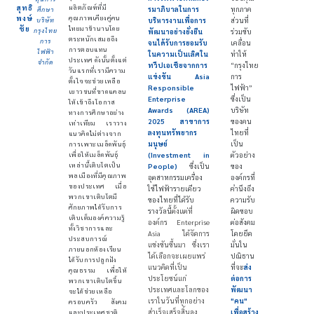
สุทธิ
ผลิตภัณฑ์ที่มี
รมาภิบาลในการ
ทุกภาค
ศึกษา
พงษ์
คุณภาพเคียงคู่คน
บริษัท
บริหารงานเพื่อการ
ส่วนที่
ชัย
ไทยมาช้านานโดย
กรุงไทย
พัฒนาอย่างยั่งยืน
ร่วมขับ
ตระหนักเสมอถึง
การ
จนได้รับการยอมรับ
เคลื่อน
การตอบแทน
ไฟฟ้า
ในความเป็นเลิศใน
ทำให้
ประเทศ ดังนั้นตั้งแต่
จำกัด
ทวีปเอเชียจากการ
“กรุงไทย
วันแรกที่เรามีความ
แข่งขัน Asia
การ
ตั้งใจจะช่วยเหลือ
Responsible
ไฟฟ้า”
เยาวชนที่ขาดแคลน
Enterprise
ซึ่งเป็น
ให้เข้าถึงโอกาส
Awards (AREA)
บริษัท
ทางการศึกษาอย่าง
2025 สาขาการ
ของคน
เท่าเทียม เราวาง
ลงทุนทรัพยากร
ไทยที่
แนวคิดไม่ต่างจาก
มนุษย์
เป็น
การเพาะเมล็ดพันธุ์
เพื่อให้เมล็ดพันธุ์
(Investment in
ตัวอย่าง
เหล่านี้เติบโตเป็น
People)
ซึ่งเป็น
ของ
พลเมืองที่มีคุณภาพ
อุตสาหกรรมเครื่อง
องค์กรที่
ของประเทศ เมื่อ
ใช้ไฟฟ้ารายเดียว
คำนึงถึง
พวกเขาเติบโตมี
ของไทยที่ได้รับ
ความรับ
ศักยภาพได้รับการ
รางวัลนี้
ตั้งแต่ที่
ผิดชอบ
เติบเต็มองค์ความรู้
องค์กร Enterprise
ต่อสังคม
ทั้งวิชาการและ
Asia ได้จัดการ
โดยยึด
ประสบการณ์
แข่งขันขึ้นมา ซึ่งเรา
มั่นใน
ภายนอกห้องเรียน
ได้เลือกจะเผยแพร่
ปณิธาน
ได้รับการปลูกฝัง
แนวคิดที่เป็น
ที่จะ
ส่ง
คุณธรรม เพื่อให้
ประโยชน์แก่
ต่อการ
พวกเขาเติบโตขึ้น
ประเทศและโลกของ
พัฒนา
จะได้ช่วยเหลือ
เราในวันที่ทุกอย่าง
"คน"
ครอบครัว สังคม
สำเร็จเสร็จสิ้นลง
เพื่อสร้าง
และประเทศชาติ