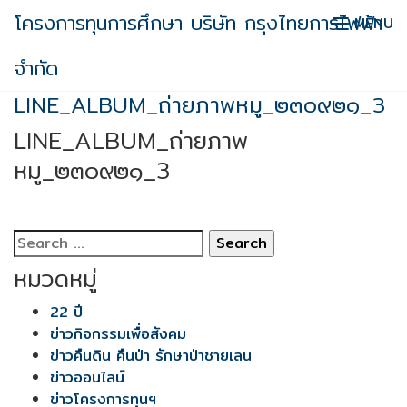
Skip
โครงการทุนการศึกษา บริษัท กรุงไทยการไฟฟ้า
MENU
to
content
จำกัด
LINE_ALBUM_ถ่ายภาพหมู_๒๓๐๙๒๑_3
LINE_ALBUM_ถ่ายภาพ
หมู_๒๓๐๙๒๑_3
Search
for:
หมวดหมู่
22 ปี
ข่าวกิจกรรมเพื่อสังคม
ข่าวคืนดิน คืนป่า รักษาป่าชายเลน
ข่าวออนไลน์
ข่าวโครงการทุนฯ