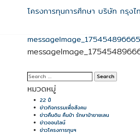
Skip
โครงการทุนการศึกษา บริษัท กรุงไ
to
content
messageImage_17545489666
messageImage_1754548966
Search
for:
หมวดหมู่
22 ปี
ข่าวกิจกรรมเพื่อสังคม
ข่าวคืนดิน คืนป่า รักษาป่าชายเลน
ข่าวออนไลน์
ข่าวโครงการทุนฯ