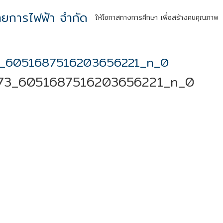
ทยการไฟฟ้า จำกัด
ให้โอกาสทางการศึกษา เพื่อสร้างคนคุณภาพ
หน้าแรก
รู้จักเรา
กิจกรรมสู่ความยั่งยืน
ผลลัพธ์สู่สังคม
สำหร
_6051687516203656221_n_0
73_6051687516203656221_n_0