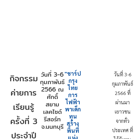
หน้าแรก
รู้จักเรา
กิจกรรมสู่ความยั่งยืน
ผลลัพ
คลังข่าวสาร
E-books
วันที่ 3-6
"ชาร์ป
วันที่
3-6
กิจกรรม
กรุง
กุมภาพันธ์
กุมภาพันธ์
ไทย
2566 ณ
ค่ายการ
2566
ที่
การ
ศักดิ์
ไฟฟ้า
ผ่านมา
สยาม
เรียนรู้
พาเด็ก
เลคไซด์
เยาวชน
ทุน
รีสอร์ท
ครั้งที่ 3
จากทั่ว
สร้าง
จ.นนทบุรี
พื้นที่
ประเทศ ที่
ประจำปี
แห่ง