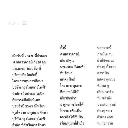
MENU
ทั้งนี้
นอกจากนี้
ศาสตราจารย์
ภายในงาน
เมื่อวันที่ 2 พ.ย. ที่ผ่านมา
เกียรติคุณ
ยังมีกิจกรรม
ศาสตราจารย์เกียรติคุณ
นพ.เกษม วัฒนชัย
ต่างๆ ทั้งจาก
นพ.เกษม วัฒนชัย ที่
ที่ปรึกษา
ดารานัก
ปรึกษากิตติมศักดิ์
กิตติมศักดิ์
แสดง คุณนิว
โครงการทุนการศึกษา
โครงการทุนการ
ชัยพล จู
บริษัท กรุงไทยการไฟฟ้า
ศึกษาฯ ได้ให้
เลียน พาร์ต
จำกัด เป็นประธานเปิด
เกียรติกล่าว
ที่มาเล่าถึง
กิจกรรมปัจฉิมนิเทศ
ปาฐกถาพร้อมให้
ประสบการณ์
ประจำปี 2563 นักเรียน
โอวาท เพื่อเป็น
ต่างๆ ของ
ทุนโครงการทุนการศึกษา
แนวคิดให้กับนัก
ตัวเอง และ
บริษัท กรุงไทยการไฟฟ้า
เรียนทุนฯที่สำเร็จ
ทีมกิจกรรม
จำกัด ที่สำเร็จการศึกษา