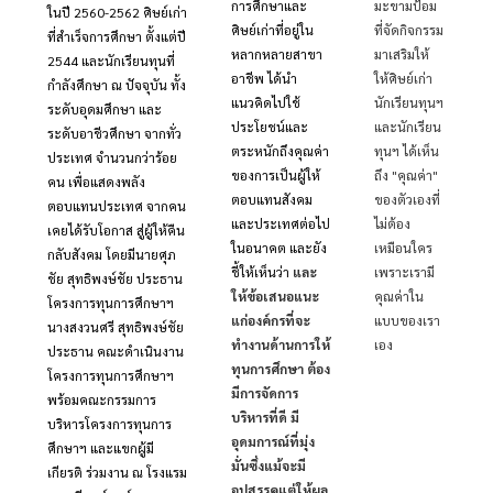
การศึกษาและ
มะขามป้อม
ในปี 2560-2562 ศิษย์เก่า
ศิษย์เก่าที่อยู่ใน
ที่จัดกิจกรรม
ที่สำเร็จการศึกษา ตั้งแต่ปี
หลากหลายสาขา
มาเสริมให้
2544 และนักเรียนทุนที่
อาชีพ ได้นำ
ให้ศิษย์เก่า
กำลังศึกษา ณ ปัจจุบัน ทั้ง
แนวคิดไปใช้
นักเรียนทุนฯ
ระดับอุดมศึกษา และ
ประโยชน์และ
และนักเรียน
ระดับอาชีวศึกษา จากทั่ว
ตระหนักถึงคุณค่า
ทุนฯ ได้เห็น
ประเทศ จำนวนกว่าร้อย
ของการเป็นผู้ให้
ถึง "คุณค่า"
คน เพื่อแสดงพลัง
ตอบแทนสังคม
ของตัวเองที่
ตอบแทนประเทศ จากคน
และประเทศต่อไป
ไม่ต้อง
เคยได้รับโอกาส สู่ผู้ให้คืน
ในอนาคต และยัง
เหมือนใคร
กลับสังคม โดยมีนายศุภ
ชี้ให้เห็นว่า
และ
เพราะเรามี
ชัย สุทธิพงษ์ชัย ประธาน
ให้ข้อเสนอแนะ
คุณค่าใน
โครงการทุนการศึกษาฯ
แก่องค์กรที่จะ
แบบของเรา
นางสงวนศรี สุทธิพงษ์ชัย
ทำงานด้านการให้
เอง
ประธาน คณะดำเนินงาน
ทุนการศึกษา ต้อง
โครงการทุนการศึกษาฯ
มีการจัดการ
พร้อมคณะกรรมการ
บริหารที่ดี มี
บริหารโครงการทุนการ
อุดมการณ์ที่มุ่ง
ศึกษาฯ และแขกผู้มี
มั่นซึ่งแม้จะมี
เกียรติ ร่วมงาน ณ โรงแรม
อุปสรรคแต่ให้ผล