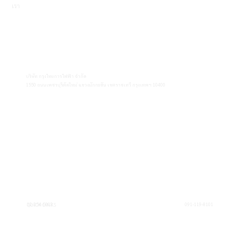
เรา
บริษัท กรุงไทยการไฟฟ้า จำกัด
1550 ถนนเพชรบุรีตัดใหม่ แขวงมักกะสัน เขตราชเทวี กรุงเทพฯ 10400
02-254-5002
QUICK LINKS
091-119-8101