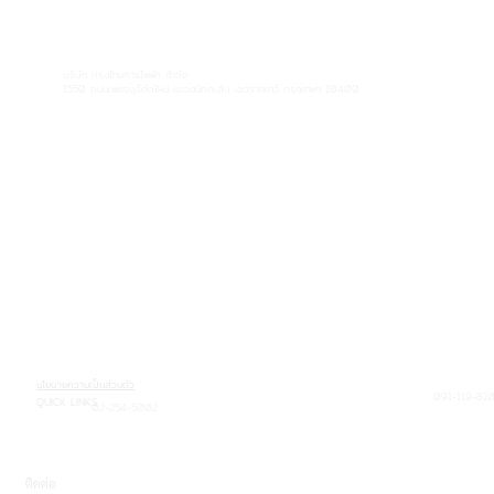
บริษัท กรุงไทยการไฟฟ้า จำกัด
1550 ถนนเพชรบุรีตัดใหม่ แขวงมักกะสัน เขตราชเทวี กรุงเทพฯ 10400
นโยบายความเป็นส่วนตัว
091-119-810
QUICK LINKS
02-254-5002
ติดต่อ