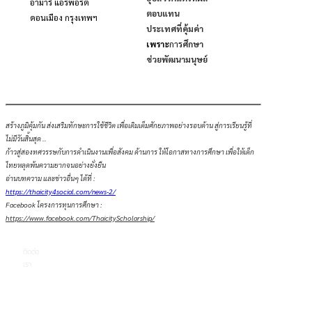
อามารี แอร์พอร์ต
ตอบแทน
ดอนเมือง กรุงเทพฯ
ประเทศที่คุ้มค่า
เพราะ
การ
ศึกษา
ช่วยพัฒนามนุษย์
สร้างภูมิคุ้มกัน ส่งเสริมทักษะการใช้ชีวิต เพื่อเติมเต็มศักยภาพอย่างรอบด้าน สู่การเรียนรู้ที่
ไม่มีวันสิ้นสุด ..
ก้าวสู่สองทศวรรษกับการดำเนินงานเพื่อสังคม ด้านการ ให้โอกาสทางการศึกษา เพื่อให้เด็ก
ไทยหลุดพ้นความยากจนอย่างยั่งยืน
อ่านบทความ และข่าวอื่นๆ ได้ที่ :
https://thaicity4social.com/news-2/
Facebook โครงการทุนการศึกษา :
https://www.facebook.com/ThaicityScholarship/
ติดต่อ
เรา