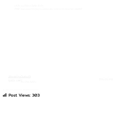
บริษัท กรุงไทยการไฟฟ้า จำกัด
1550 ถนนเพชรบุรีตัดใหม่ แขวงมักกะสัน เขตราชเทวี กรุงเทพฯ 10400
นโยบายความเป็นส่วนตัว
091-119-810
QUICK LINKS
02-254-5002
© 2025 ThaiCity4Social. All Rights Reserved.
Post Views:
303