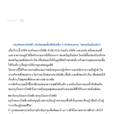
MENU
กรุงไทยการไฟฟ้า ส่งต่อรอยยิ้มให้กับเด็ก ๆ กับโครงการ "ของขวัญปันน้อง"
เมื่อเร็วๆ นี้ บริษัท กรุงไทยการไฟฟ้า จำกัด (TCE) ร่วมกับ บริษัท เวสเทอร์น พร็อพเพอร์ตี้
และ อาคารธนภูมิ ได้จัดกิจกรรมภายใต้โครงการ "ของขวัญปันน้อง" โดยได้ตั้งกล่องรับบริจาค
ของขวัญและสิ่งของจำเป็น เพื่อส่งมอบให้กับมูลนิธิสร้างสรรค์เด็ก สร้างความสุขและรอยยิ้ม
ให้กับเด็ก ๆ ที่อยู่ภายใต้การดูแลของมูลนิธิ
โครงการนี้ได้รับความร่วมมือและการสนับสนุนจากผู้บริหาร และพนักงาน รวมถึงผู้เช่า ใน
การบริจาคสิ่งของต่าง ๆ ไม่ว่าจะเป็นของเล่น หนังสือ เสื้อผ้า และสิ่งของจำเป็น เพื่อส่งต่อให้
กับเด็ก ๆ ในชุมชนที่ต้องการความช่วยเหลือ
การจัดกิจกรรมครั้งนี้ไม่เพียงแต่มอบความสุขให้กับเด็ก ๆ แต่ยังเป็นการตอกย้ำถึงพันธกิจ
ของกรุงไทยการไฟฟ้าในการสนับสนุนชุมชนและสร้างอนาคตที่ดีให้กับเยาวชนในสังคม
#ชาร์ปกรุงไทยการไฟฟ้า
#กรุงไทยการไฟฟ้า
กรุงไทยการไฟฟ้า สนับสนุนนิเวศการเรียนรู้ เพราะทุกพื้นที่เป็นแหล่งเรียนรู้ เพื่อก้าวไปสู่
“การเรียนรู้ตลอดชีวิต”
ก้าวสู่
#สองทศวรรษกับการดำเนินงานเพื่อสังคม
ด้านการ
#ให้โอกาสทางการศึกษา
เพื่อให้